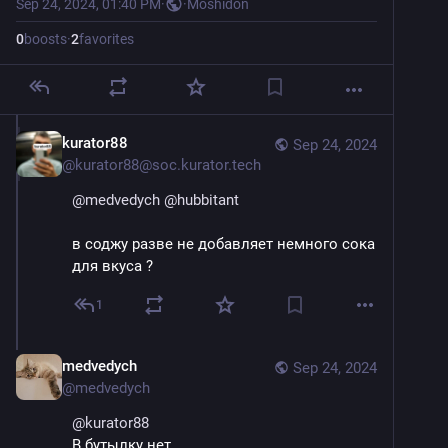
Sep 24, 2024, 01:40 PM
·
·
Moshidon
0
boosts
·
2
favorites
kurator88
Sep 24, 2024
@
kurator88@soc.kurator.tech
@
medvedych
@
hubbitant
в соджу разве не добавляет немного сока 
для вкуса ?
1
medvedych
Sep 24, 2024
@
medvedych
@
kurator88
В бутылку нет. 