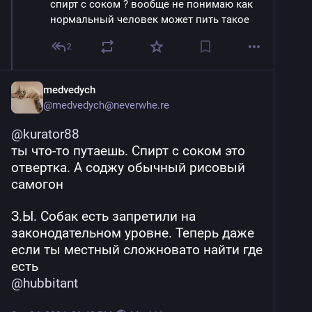
спирт с соком ? вообще не понимаю как 
выходить же), взял экспромтом набор 
нормальный человек может пить такое
для глинтвейна. Вино только для 
глинтвейна не взял, возьму чуть позже, а 
2
то и так ценник вышел норм за всё.
medvedych
@
medvedych@neverwhe.re
@
kurator88
ты что-то путаешь. Спирт с соком это 
отвертка. А соджу обычный рисовый 
самогон
З.Ы. Собак есть запретили на 
законодательном уровне. Теперь даже 
если ты местный сложновато найти где 
есть
@
hubbitant