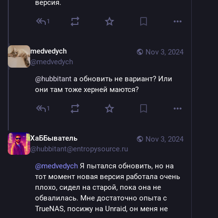
версия.
1
medvedych
Nov 3, 2024
@
medvedych
@
hubbitant
 а обновить не вариант? Или 
они там тоже херней маются?
1
ХаББыватель
Nov 3, 2024
@
hubbitant@entropysource.ru
@
medvedych
Я пытался обновить, но на
тот момент новая версия работала очень
плохо, сидел на старой, пока она не
обвалилась. Мне достаточно опыта с
TrueNAS, посижу на Unraid, он меня не