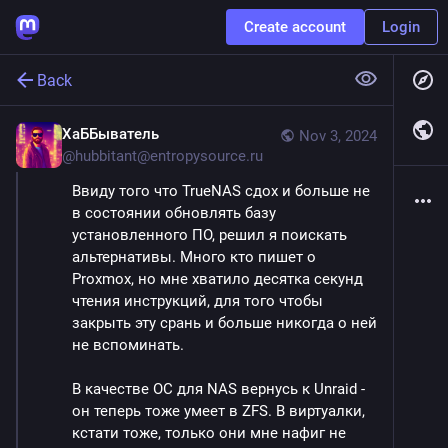
Create account
Login
Back
ХаББыватель
Nov 3, 2024
@
hubbitant@entropysource.ru
Ввиду того что TrueNAS сдох и больше не 
в состоянии обновлять базу 
установленного ПО, решил я поискать 
альтернативы. Много кто пишет о 
Proxmox, но мне хватило десятка секунд 
чтения инструкций, для того чтобы 
закрыть эту срань и больше никогда о ней 
не вспоминать.
В качестве ОС для NAS вернусь к Unraid - 
он теперь тоже умеет в ZFS. В виртуалки, 
кстати тоже, только они мне нафиг не 