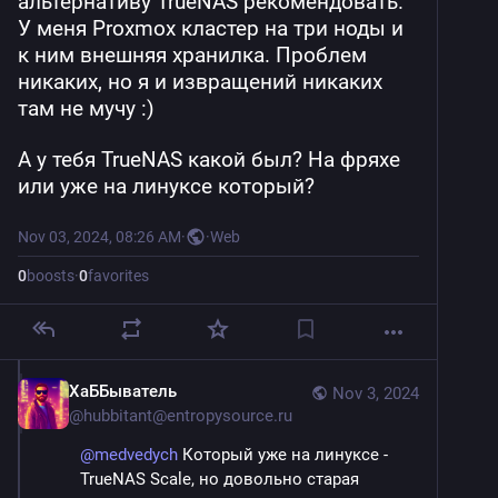
альтернативу TrueNAS рекомендовать.
У меня Proxmox кластер на три ноды и 
к ним внешняя хранилка. Проблем 
никаких, но я и извращений никаких 
там не мучу :)
А у тебя TrueNAS какой был? На фряхе 
или уже на линуксе который?
Nov 03, 2024, 08:26 AM
·
·
Web
0
boosts
·
0
favorites
ХаББыватель
Nov 3, 2024
@
hubbitant@entropysource.ru
@
medvedych
Который уже на линуксе -
TrueNAS Scale, но довольно старая