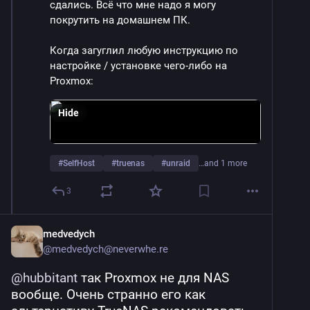
сдались. Всё что мне надо я могу 
покрутить на домашнем ПК.
Когда загуглил любую инструкцию по 
настройке / установке чего-либо на 
Proxmox:
Hide
#
SelfHost
#
truenas
#
unraid
…and 1 more
3
medvedych
@
medvedych@neverwhe.re
@
hubbitant
 так Proxmox не для NAS 
вообще. Очень странно его как 